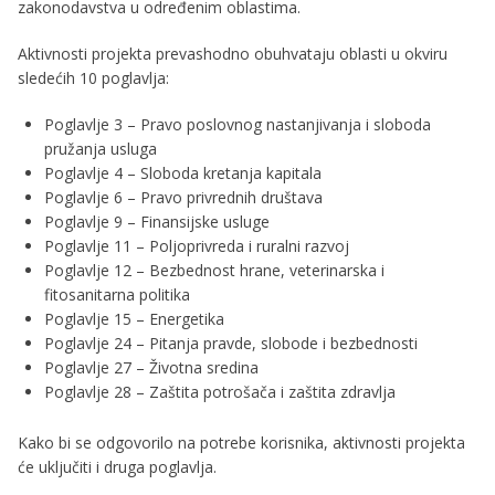
zakonodavstva u određenim oblastima.
Aktivnosti projekta prevashodno obuhvataju oblasti u okviru
sledećih 10 poglavlja:
Poglavlje 3 – Pravo poslovnog nastanjivanja i sloboda
pružanja usluga
Poglavlje 4 – Sloboda kretanja kapitala
Poglavlje 6 – Pravo privrednih društava
Poglavlje 9 – Finansijske usluge
Poglavlje 11 – Poljoprivreda i ruralni razvoj
Poglavlje 12 – Bezbednost hrane, veterinarska i
fitosanitarna politika
Poglavlje 15 – Energetika
Poglavlje 24 – Pitanja pravde, slobode i bezbednosti
Poglavlje 27 – Životna sredina
Poglavlje 28 – Zaštita potrošača i zaštita zdravlja
Kako bi se odgovorilo na potrebe korisnika, aktivnosti projekta
će uključiti i druga poglavlja.