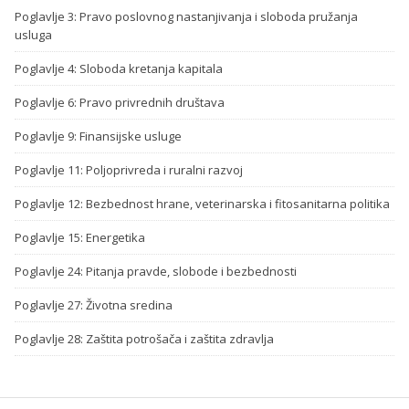
Poglavlje 3: Pravo poslovnog nastanjivanja i sloboda pružanja
usluga
Poglavlje 4: Sloboda kretanja kapitala
Poglavlje 6: Pravo privrednih društava
Poglavlje 9: Finansijske usluge
Poglavlje 11: Poljoprivreda i ruralni razvoj
Poglavlje 12: Bezbednost hrane, veterinarska i fitosanitarna politika
Poglavlje 15: Energetika
Poglavlje 24: Pitanja pravde, slobode i bezbednosti
Poglavlje 27: Životna sredina
Poglavlje 28: Zaštita potrošača i zaštita zdravlja