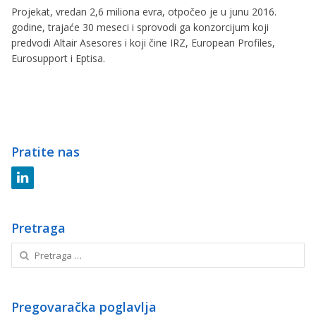
Projekat, vredan 2,6 miliona evra, otpočeo je u junu 2016.
godine, trajaće 30 meseci i sprovodi ga konzorcijum koji
predvodi Altair Asesores i koji čine IRZ, European Profiles,
Eurosupport i Eptisa.
Pratite nas
l
i
n
k
Pretraga
e
Pretraga
d
za:
i
n
Pregovaračka poglavlja