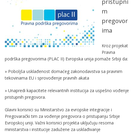
pristupni
m
pregovor
ima
Kroz projekat
Pravna
podrška pregovorima (PLAC II) Evropska unija pomaže Srbiji da:
» Poboljša usklađenost domaćeg zakonodavstva sa pravnim
tekovinama EU i sprovođenje pravnih akata
» Unapredi kapacitete relevantnih institucija za uspešno vođenje
pristupnih pregovora.
Glavni korisnici su Ministarstvo za evropske integracije i
Pregovarački tim za vođenje pregovora o pristupanju Srbije
Evropskoj uniji. Važni korisnici projekta uključuju resorna
ministarstva i institucije zadužene za usklađivanje