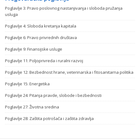
Poglavlje 3: Pravo poslovnog nastanjivanja i sloboda pružanja
usluga
Poglavlje 4: Sloboda kretanja kapitala
Poglavlje 6: Pravo privrednih društava
Poglavlje 9: Finansijske usluge
Poglavlje 11: Poljoprivreda i ruralni razvoj
Poglavlje 12: Bezbednost hrane, veterinarska i fitosanitarna politika
Poglavlje 15: Energetika
Poglavlje 24: Pitanja pravde, slobode i bezbednosti
Poglavlje 27: Životna sredina
Poglavlje 28: Zaštita potrošača i zaštita zdravlja