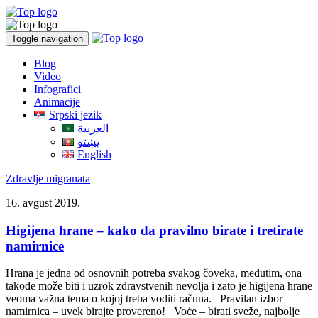
Toggle navigation
Blog
Video
Infografici
Animacije
Srpski jezik
العربية
پښتو
English
Zdravlje migranata
16. avgust 2019.
Higijena hrane – kako da pravilno birate i tretirate
namirnice
Hrana je jedna od osnovnih potreba svakog čoveka, međutim, ona
takođe može biti i uzrok zdravstvenih nevolja i zato je higijena hrane
veoma važna tema o kojoj treba voditi računa. Pravilan izbor
namirnica – uvek birajte provereno! Voće – birati sveže, najbolje