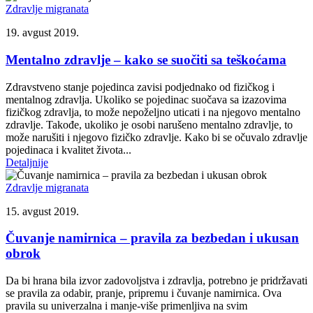
Zdravlje migranata
19. avgust 2019.
Mentalno zdravlje – kako se suočiti sa teškoćama
Zdravstveno stanje pojedinca zavisi podjednako od fizičkog i
mentalnog zdravlja. Ukoliko se pojedinac suočava sa izazovima
fizičkog zdravlja, to može nepoželjno uticati i na njegovo mentalno
zdravlje. Takođe, ukoliko je osobi narušeno mentalno zdravlje, to
može narušiti i njegovo fizičko zdravlje. Kako bi se očuvalo zdravlje
pojedinaca i kvalitet života...
Detaljnije
Zdravlje migranata
15. avgust 2019.
Čuvanje namirnica ‒ pravila za bezbedan i ukusan
obrok
Da bi hrana bila izvor zadovoljstva i zdravlja, potrebno je pridržavati
se pravila za odabir, pranje, pripremu i čuvanje namirnica. Ova
pravila su univerzalna i manje-više primenljiva na svim