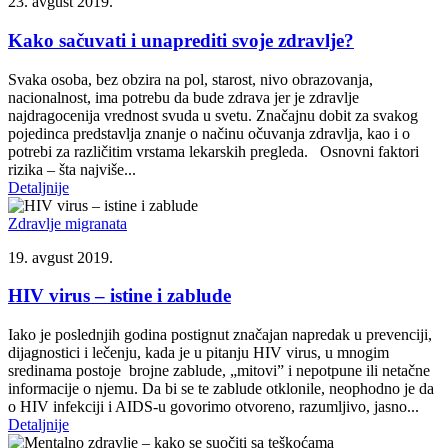
23. avgust 2019.
Kako sačuvati i unaprediti svoje zdravlje?
Svaka osoba, bez obzira na pol, starost, nivo obrazovanja,
nacionalnost, ima potrebu da bude zdrava jer je zdravlje
najdragocenija vrednost svuda u svetu. Značajnu dobit za svakog
pojedinca predstavlja znanje o načinu očuvanja zdravlja, kao i o
potrebi za različitim vrstama lekarskih pregleda. Osnovni faktori
rizika – šta najviše...
Detaljnije
Zdravlje migranata
19. avgust 2019.
HIV virus ‒ istine i zablude
Iako je poslednjih godina postignut značajan napredak u prevenciji,
dijagnostici i lečenju, kada je u pitanju HIV virus, u mnogim
sredinama postoje brojne zablude, „mitovi” i nepotpune ili netačne
informacije o njemu. Da bi se te zablude otklonile, neophodno je da
o HIV infekciji i AIDS-u govorimo otvoreno, razumljivo, jasno...
Detaljnije