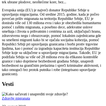
tek ubrane plodove, neoštećene kore, bez...
Evropska unija (EU) je najveći donator Republike Srbije u
upravljanju migracijama. Od sredine 2015. godine, kada je počeo
povećan priliv migranata na teritoriju Republike Srbije, EU je
donirala više od 130 miliona evra i tako je obezbedila humanitarnu
pomoć i zaštitu migranata, a posebno dece, adekvatne uslove
smeštaja i života u prihvatnim i centrima za azil, uključujući hranu,
zdravstvenu negu i obrazovanje, pomoć lokalnim zajednicama gde
su smešteni migranti kako bi se ojačala socijalna kohezija, pomoć
Republici Srbiji pri upravljanju granicama i borbi protiv trgovine
ljudima, kao i pomoć za izgradnju kapaciteta institucija Republike
Srbije koje su uključene u upravljanje migracijama. Takođe, EU je
podržala Srbiju sa više od 28 miliona evra da efikasno kontroliše
granice i tako doprinese bezbednosti građana Srbije, unapredi
bezbednost na graničnim prelazima i spreči kriminalne aktivnosti, i
tako omogući brz protok putnika i robe (integrisano upravljanje
granicom).
Vesti
Zdravlje migranata