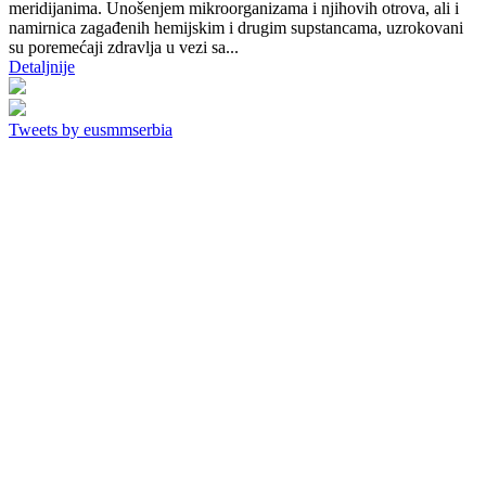
meridijanima. Unošenjem mikroorganizama i njihovih otrova, ali i
namirnica zagađenih hemijskim i drugim supstancama, uzrokovani
su poremećaji zdravlja u vezi sa...
Detaljnije
Tweets by eusmmserbia