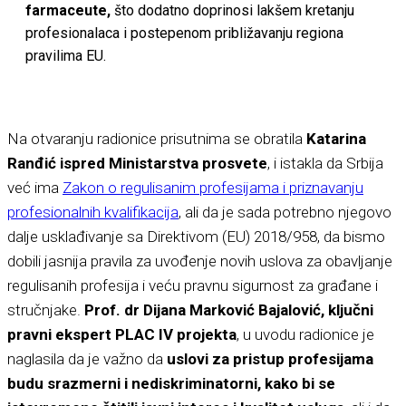
farmaceute,
što dodatno doprinosi lakšem kretanju
profesionalaca i postepenom približavanju regiona
pravilima EU.
Na otvaranju radionice prisutnima se obratila
Katarina
Ranđić ispred Ministarstva prosvete
, i istakla da Srbija
već ima
Zakon o regulisanim profesijama i priznavanju
profesionalnih kvalifikacija
, ali da je sada potrebno njegovo
dalje usklađivanje sa Direktivom (EU) 2018/958, da bismo
dobili jasnija pravila za uvođenje novih uslova za obavljanje
regulisanih profesija i veću pravnu sigurnost za građane i
stručnjake.
Prof. dr Dijana Marković Bajalović, ključni
pravni ekspert PLAC IV projekta
, u uvodu radionice je
naglasila da je važno da
uslovi za pristup profesijama
budu srazmerni i nediskriminatorni, kako bi se