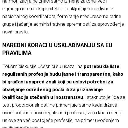
harmonizacija ne znači samo izmene zakona, već i
izgradnju internih kapaciteta. To uključuje određivanje
nacionalnog koordinatora, formiranje međuresorne radne
grupe i jačanje administrativne spremnosti za sprovođenje
novih pravila.
NAREDNI KORACI U USKLAĐIVANJU SA EU
PRAVILIMA
Tokom diskusije učesnici su ukazali na
potrebu da liste
regulisanih profesija budu jasne i transparentne, kako
bi građani unapred znali koji su uslovi potrebni za
obavljanje određenog posla ili za priznavanje
kvalifikacija stečenih u inostranstvu
. Istaknuto je i da se
test proporcionalnosti ne primenjuje samo kada država
uvodi potpuno novu regulisanu profesiju, već i kada menja
uslove za već postojeće profesije, na primer uvođenjem