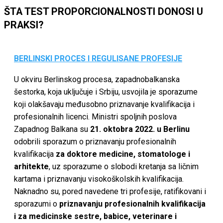
ŠTA TEST PROPORCIONALNOSTI DONOSI U
PRAKSI?
BERLINSKI PROCES I REGULISANE PROFESIJE
U okviru Berlinskog procesa, zapadnobalkanska
šestorka, koja uključuje i Srbiju, usvojila je sporazume
koji olakšavaju međusobno priznavanje kvalifikacija i
profesionalnih licenci. Ministri spoljnih poslova
Zapadnog Balkana su
21. oktobra 2022. u Berlinu
odobrili sporazum o priznavanju profesionalnih
kvalifikacija
za doktore medicine, stomatologe i
arhitekte
, uz sporazume o slobodi kretanja sa ličnim
kartama i priznavanju visokoškolskih kvalifikacija.
Naknadno su, pored navedene tri profesije, ratifikovani i
sporazumi o
priznavanju profesionalnih kvalifikacija
i za medicinske sestre, babice, veterinare i