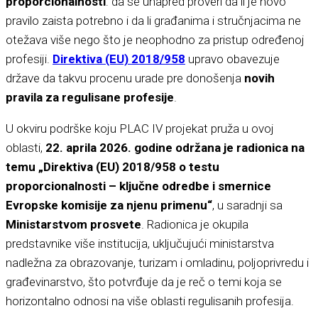
proporcionalnosti
: da se unapred proveri da li je novo
pravilo zaista potrebno i da li građanima i stručnjacima ne
otežava više nego što je neophodno za pristup određenoj
profesiji.
Direktiva (EU) 2018/958
upravo obavezuje
države da takvu procenu urade pre donošenja
novih
pravila za regulisane profesije
.
U okviru podrške koju PLAC IV projekat pruža u ovoj
oblasti,
22. aprila 2026. godine održana je radionica na
temu „Direktiva (EU) 2018/958 o testu
proporcionalnosti – ključne odredbe i smernice
Evropske komisije za njenu primenu“
, u saradnji sa
Ministarstvom prosvete
. Radionica je okupila
predstavnike više institucija, uključujući ministarstva
nadležna za obrazovanje, turizam i omladinu, poljoprivredu i
građevinarstvo, što potvrđuje da je reč o temi koja se
horizontalno odnosi na više oblasti regulisanih profesija.