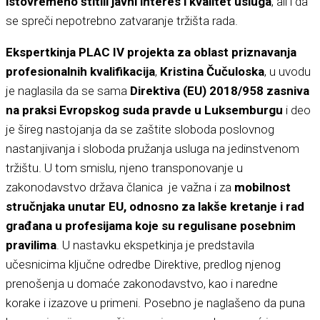
istovremeno štitili javni interes i kvalitet usluga
, ali i da
se spreči nepotrebno zatvaranje tržišta rada.
Ekspertkinja PLAC IV projekta za oblast priznavanja
profesionalnih kvalifikacija
,
Kristina Čučuloska
, u uvodu
je naglasila da se sama
Direktiva (EU) 2018/958 zasniva
na praksi Evropskog suda pravde u Luksemburgu
i deo
je šireg nastojanja da se zaštite sloboda poslovnog
nastanjivanja i sloboda pružanja usluga na jedinstvenom
tržištu. U tom smislu, njeno transponovanje u
zakonodavstvo država članica je važna i za
mobilnost
stručnjaka unutar EU, odnosno za lakše kretanje i rad
građana
u profesijama koje su regulisane posebnim
pravilima
. U nastavku ekspetkinja je predstavila
učesnicima ključne odredbe Direktive, predlog njenog
prenošenja u domaće zakonodavstvo, kao i naredne
korake i izazove u primeni. Posebno je naglašeno da puna