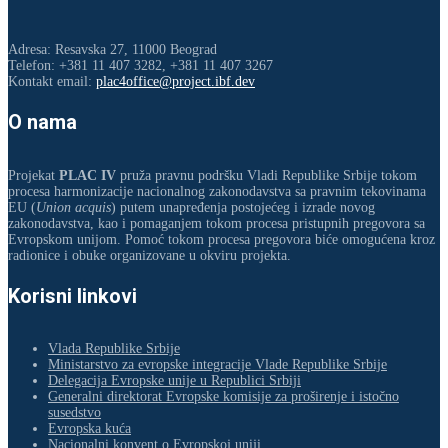
Adresa: Resavska 27, 11000 Beograd
Telefon: +381 11 407 3282, +381 11 407 3267
Kontakt email:
plac4office@project.ibf.dev
O nama
Projekat
PLAC IV
pruža pravnu podršku Vladi Republike Srbije tokom
procesa harmonizacije nacionalnog zakonodavstva sa pravnim tekovinama
EU (
Union acquis
) putem unapređenja postojećeg i izrade novog
zakonodavstva, kao i pomaganjem tokom procesa pristupnih pregovora sa
Evropskom unijom. Pomoć tokom procesa pregovora biće omogućena kroz
radionice i obuke organizovane u okviru projekta.
Korisni linkovi
Vlada Republike Srbije
Ministarstvo za evropske integracije Vlade Republike Srbije
Delegacija Evropske unije u Republici Srbiji
Generalni direktorat Evropske komisije za proširenje i istočno
susedstvo
Evropska kuća
Nacionalni konvent o Evropskoj uniji