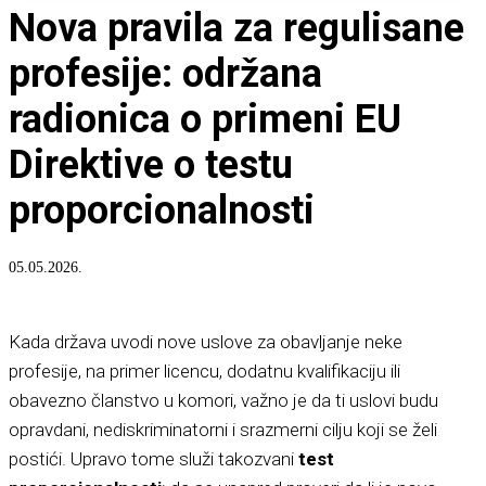
Nova pravila za regulisane
profesije: održana
radionica o primeni EU
Direktive o testu
proporcionalnosti
05.05.2026.
Kada država uvodi nove uslove za obavljanje neke
profesije, na primer licencu, dodatnu kvalifikaciju ili
obavezno članstvo u komori, važno je da ti uslovi budu
opravdani, nediskriminatorni i srazmerni cilju koji se želi
postići. Upravo tome služi takozvani
test