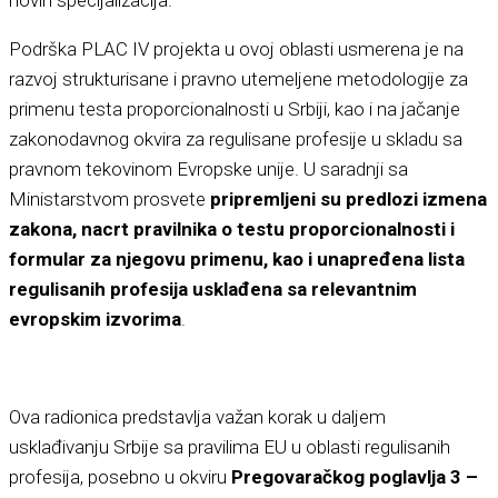
novih specijalizacija.
Podrška PLAC IV projekta u ovoj oblasti usmerena je na
razvoj strukturisane i pravno utemeljene metodologije za
primenu testa proporcionalnosti u Srbiji, kao i na jačanje
zakonodavnog okvira za regulisane profesije u skladu sa
pravnom tekovinom Evropske unije. U saradnji sa
Ministarstvom prosvete
pripremljeni su predlozi izmena
zakona, nacrt pravilnika o testu proporcionalnosti i
formular za njegovu primenu, kao i unapređena lista
regulisanih profesija usklađena sa relevantnim
evropskim izvorima
.
Ova radionica predstavlja važan korak u daljem
usklađivanju Srbije sa pravilima EU u oblasti regulisanih
profesija, posebno u okviru
Pregovaračkog poglavlja 3 –