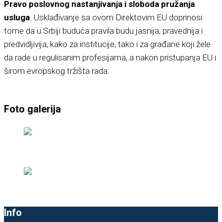
Pravo poslovnog nastanjivanja i sloboda pružanja
usluga
. Usklađivanje sa ovom Direktovim EU doprinosi
tome da u Srbiji buduća pravila budu jasnija, pravednija i
predvidljivija, kako za institucije, tako i za građane koji žele
da rade u regulisanim profesijama, a nakon pristupanja EU i
širom evropskog tržišta rada.
Foto galerija
Info