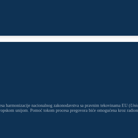
esa harmonizacije nacionalnog zakonodavstva sa pravnim tekovinama EU (
Unio
ropskom unijom. Pomoć tokom procesa pregovora biće omogućena kroz radionic