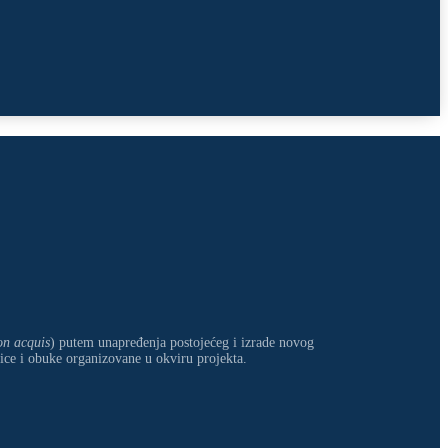
n acquis
) putem unapređenja postojećeg i izrade novog
e i obuke organizovane u okviru projekta.