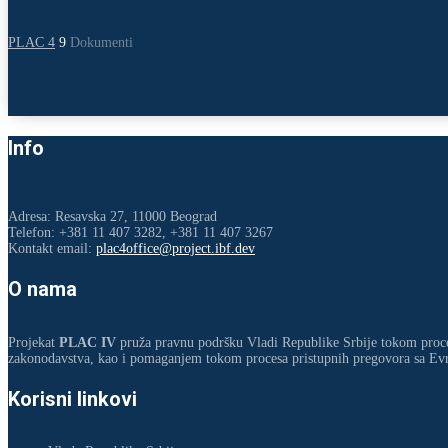
PLAC 4
9
Dokumenti
Info
Adresa: Resavska 27, 11000 Beograd
Telefon: +381 11 407 3282, +381 11 407 3267
Kontakt email:
plac4office@project.ibf.dev
O nama
Projekat
PLAC IV
pruža pravnu podršku Vladi Republike Srbije tokom proc
zakonodavstva, kao i pomaganjem tokom procesa pristupnih pregovora sa Ev
Korisni linkovi