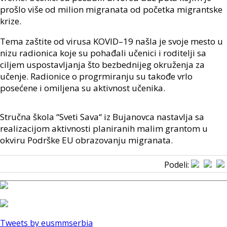
prošlo
više od
milion migranata od početka migrantske
krize.
Tema zaštite od virusa
K
OVID
–
19 našla je svoje mesto u
nizu radionica koje su pohađali učenici i roditelji sa
ciljem uspostavljanja što bezbednijeg okruženja za
učenje. Radionice o progrmiranju su takođe vrlo
posećene i omiljena su aktivnost učenika.
Stručna škola “Sveti Sava“ iz Bujanovca nastavlja sa
realizacijom aktivnosti planiran
ih
malim grantom u
okviru
Podrške EU
obrazovanju migranata
.
Podeli:
Tweets by eusmmserbia