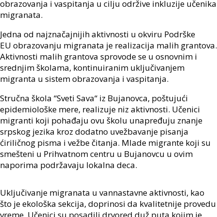
obrazovanja i vaspitanja u cilju održive inkluzije učenika
migranata.
Jedna od najznačajnijih aktivnosti u okviru
Podrške
EU
obrazovanju migranata
je realizacija malih grantova.
Aktivnosti malih grantova sprovode se
u osnovnim
i
srednjim školama,
kontinuiranim
uključivanjem
migranta
u sistem obrazovanja i vaspitanja.
Stručna škola “Sveti Sava“ iz Bujanovca, poštujući
epidemiološke mere, realizuje niz aktivnosti
.
Učenici
migranti
koji pohađaju ovu
š
kolu
unapređuju
znanje
srpskog jezika kroz dodatno uvežbavanje pisanja
ćiriličnog pisma i vežbe čitanja.
M
lad
e
migrant
e
koji su
smešteni u
P
rihvatnom centru u Bujanovcu
u ovim
naporima podržavaju lokalna deca
.
Uključivanje migranata u vannastavne aktivnosti, kao
što je
e
kološka sekcija, doprinosi
da kvalitetnije provedu
vreme
. Učenici su
posadili drvored duž puta kojim je