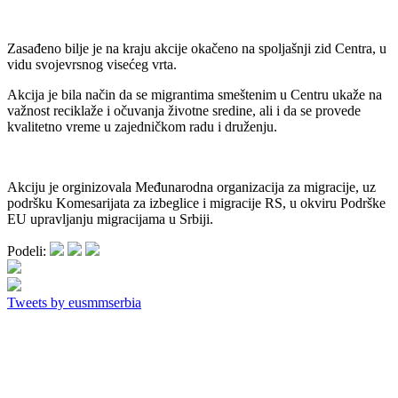
Zasađeno bilje je na kraju akcije okačeno na spoljašnji zid Centra, u
vidu svojevrsnog visećeg vrta.
Akcija je bila način da se migrantima smeštenim u Centru ukaže na
važnost reciklaže i očuvanja životne sredine, ali i da se provede
kvalitetno vreme u zajedničkom radu i druženju.
Akciju je orginizovala Međunarodna organizacija za migracije, uz
podršku Komesarijata za izbeglice i migracije RS, u okviru Podrške
EU upravljanju migracijama u Srbiji.
Podeli:
Tweets by eusmmserbia