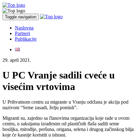
Toggle navigation
Naslovna
Partneri
Publikacije
29. april 2021.
U PC Vranje sadili cveće u
visećim vrtovima
U Prihvatnom centru za migrante u Vranju održana je akcija pod
nazivom “Seme zasadi, želju pomisli”.
Migranti su, zajedno sa članovima organizacija koje rade u ovom
centru, u saksijama izrađenim od plastičnih flaša sadili seme
bosiljka, mirođije, peršuna, origana, selena i drugog začinskog bilja
koje će kasnije koristiti u ishrani.