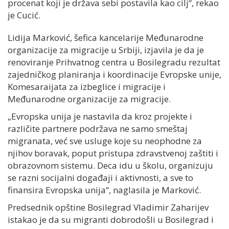
procenat koji je država sebi postavila kao cilj“, rekao
je Cucić.
Lidija Marković, šefica kancelarije Me
đ
unarodne
organizacije za migracije u Srbiji, izjavila je da je
renoviranje Prihvatnog centra u Bosilegradu rezultat
zajedničkog planiranja i koordinacije Evropske unije,
Komesaraijata za izbeglice i migracije i
Međunarodne organizacije za migracije.
„Evropska unija je nastavila da kroz projekte i
različite partnere podržava ne samo smeštaj
migranata, već sve usluge koje su neophodne za
njihov boravak, poput pristupa zdravstvenoj zaštiti i
obrazovnom sistemu. Deca idu u školu, organizuju
se razni socijalni događaji i aktivnosti, a sve to
finansira Evropska unija“, naglasila je Marković.
Predsednik opštine Bosilegrad Vladimir Zaharijev
istakao je da su migranti dobrodošli u Bosilegrad i