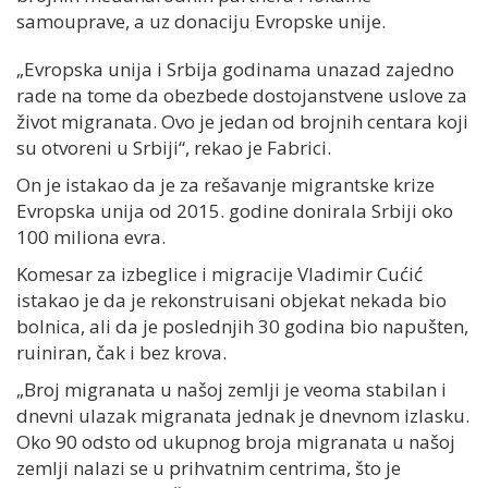
samouprave, a uz donaciju Evropske unije.
„Evropska unija i Srbija godinama unazad zajedno
rade na tome da obezbede dostojanstvene uslove za
život migranata. Ovo je jedan od brojnih centara koji
su otvoreni u Srbiji“, rekao je Fabrici.
On je istakao da je za rešavanje migrantske krize
Evropska unija od 2015. godine donirala Srbiji oko
100 miliona evra.
Komesar za izbeglice i migracije Vladimir Cućić
istakao je da je rekonstruisani objekat nekada bio
bolnica, ali da je poslednjih 30 godina bio napušten,
ruiniran, čak i bez krova.
„Broj migranata u našoj zemlji je veoma stabilan i
dnevni ulazak migranata jednak je dnevnom izlasku.
Oko 90 odsto od ukupnog broja migranata u našoj
zemlji nalazi se u prihvatnim centrima, što je