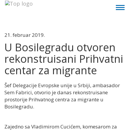
Toggl
naviga
21. februar 2019.
U Bosilegradu otvoren
rekonstruisani Prihvatni
centar za migrante
Šef Delegacije Evropske unije u Srbiji, ambasador
Sem Fabrici, otvorio je danas rekonstruisane
prostorije Prihvatnog centra za migrante u
Bosilegradu.
Zajedno sa Vladimirom Cucićem, komesarom za