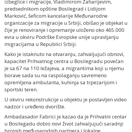
izbeglice i migracije, Vladimirom Zaharijevim,
predsednikom opštine Bosilegrad i Lidijom
Marković, šeficom kancelarije Međunarodne
organizacije za migracije u Srbiji, obišao je objekat u
čije je renoviranje i opremanje uloženo oko 465.000
evra u okviru Podrške Evropske unije upravljanju
migracijama u Republici Srbiji.
Kako je istaknuto na otvaranju, zahvaljujući obnovi,
kapacitet Prihvatnog centra u Bosilegradu povećan
je sa 67 na 110 ležajeva, a migrantima koji u njemu
borave sada su na raspolaganju savremeno
opremljena ambulanta, kuhinja sa trpezarijom i
sportski teren.
U okviru rekonstrukcije u objektu je postavljen video
nadzor i uređeno dvorište.
Ambadasador Fabrici je kazao da je Prihvatni centar
u Bosilegadu dobio novi život zahvaljujući saradnji
brojnih međunarodnih partnera i lokalne