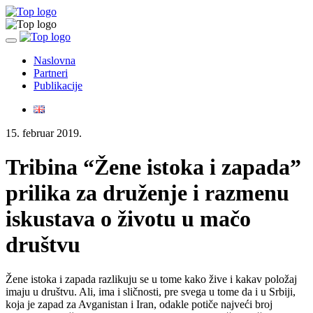
Toggle
navigation
Naslovna
Partneri
Publikacije
15. februar 2019.
Tribina “Žene istoka i zapada”
prilika za druženje i razmenu
iskustava o životu u mačo
društvu
Žene istoka i zapada razlikuju se u tome kako žive i kakav položaj
imaju u društvu. Ali, ima i sličnosti, pre svega u tome da i u Srbiji,
koja je zapad za Avganistan i Iran, odakle potiče najveći broj