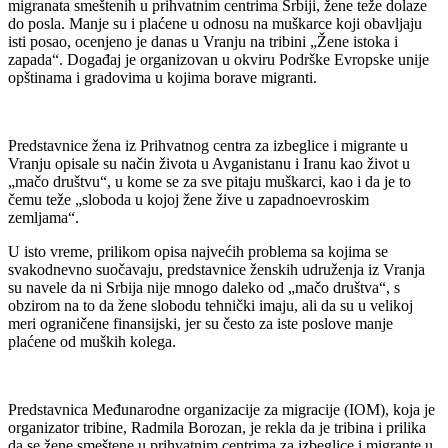
migranata smeštenih u prihvatnim centrima Srbiji, žene teže dolaze
do posla. Manje su i plaćene u odnosu na muškarce koji obavljaju
isti posao, ocenjeno je danas u Vranju na tribini „Žene istoka i
zapada“. Događaj je organizovan u okviru Podrške Evropske unije
opštinama i gradovima u kojima borave migranti.
Predstavnice žena iz Prihvatnog centra za izbeglice i migrante u
Vranju opisale su način života u Avganistanu i Iranu kao život u
„mačo društvu“, u kome se za sve pitaju muškarci, kao i da je to
čemu teže „sloboda u kojoj žene žive u zapadnoevroskim
zemljama“.
U isto vreme, prilikom opisa najvećih problema sa kojima se
svakodnevno suočavaju, predstavnice ženskih udruženja iz Vranja
su navele da ni Srbija nije mnogo daleko od „mačo društva“, s
obzirom na to da žene slobodu tehnički imaju, ali da su u velikoj
meri ograničene finansijski, jer su često za iste poslove manje
plaćene od muških kolega.
Predstavnica Međunarodne organizacije za migracije (IOM), koja je
organizator tribine, Radmila Borozan, je rekla da je tribina i prilika
da se žene smeštene u prihvatnim centrima za izbeglice i migrante u