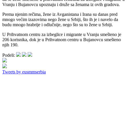
Vranju i Bujanovcu upoznaju i druže sa ženama iz ovih gradova.
Prema njenim rečima, žene iz Avganistana i Irana su danas pred
mnogo većim izazovima nego žene u Srbiji, što ih je i navelo da
budu mnogo hrabrije i odlučnije, nego što su to žene u Srbiji.
U Prihvatnom centru za izbeglice i migrante u Vranju smešteno je
206 korisnika, dok je u Prihvatnom centru u Bujanovcu smešteno
njih 190.
Podeli:
Tweets by eusmmserbia