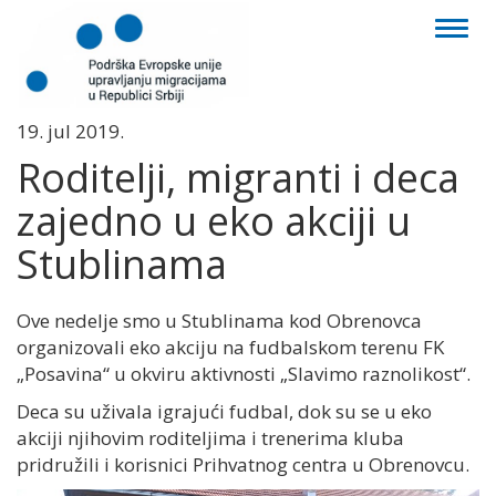
Toggl
naviga
19. jul 2019.
Roditelji, migranti i deca
zajedno u eko akciji u
Stublinama
Ove nedelje smo u Stublinama kod Obrenovca
organizovali eko akciju na fudbalskom terenu FK
„Posavina“ u okviru aktivnosti
„Slavimo raznolikost“.
Deca su uživala igrajući fudbal, dok su se u eko
akciji njihovim roditeljima i trenerima kluba
pridružili i korisnici Prihvatnog centra u Obrenovcu.