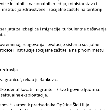
ike lokalnih i nacionalnih medija, ministarstava i
stitucija zdravstvene i socijalne zaštite na teritoriji
arijata za izbeglice i migracije, turbulentna dešavanja
ata.
avovremenog reagovanja i evolucije sistema socijalne
odice i institucije socijalne zaštite, a na prvom mestu
 zdravlja.
a granicu“, rekao je Ranković.
ško identifikovati migrante – žrtve trgovine ljudima.
 seksualne eksploatacije.
ović, zamenik predsednika Opštine Šid i Ilija