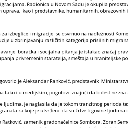
 migracijama. Radionica u Novom Sadu je okupila predstavn
 uprava, kao i predstavnike, humanitarnih, obrazovnih i in
a izbeglice i migracije, se osvrnuo na nadležnosti Komes
ucije u zbrinjavanju različitih kategorija prisilnih migran
javanje, boračka i socijalna pitanja je istakao značaj pr
panja privremenih staratelja, smeštaja u hraniteljske por
govorio je Aleksandar Ranković, predstavnik Ministarstva
a tako i u medijskim, pogotovo znajući da bolest ne zna z
ne ljudima, je naglasila da je tokom tranzitnog perioda te
anata za koje je utvrđeno da su žrtve trgovine ljudima i
o Ratković, zamenik gradonačelnice Sombora, Zoran Semen