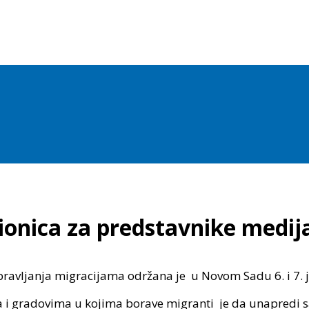
ionica za predstavnike medij
pravljanja migracijama održana je u Novom Sadu 6. i 7. 
ma i gradovima u kojima borave migranti je da unapredi 