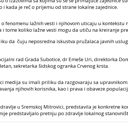
su o izazovima sa kojima su se se primajuće zajednice su
i kada je reč o prijemu od strane lokalne zajednice.
la o fenomenu lažnih vesti i njihovom uticaju u kontekstu 
 i tome koliko lažne vesti mogu da utiču na kreiranje pr
iku da čuju neposredna iskustva pružalaca javnih usluga 
socijalni rad Grada Subotice, dr Emeše Uri, direktorka D
Poletan, sekretarka šidskog ogranka Crvenog krsta.
i medija su imali priliku da razgovaraju sa upravnikom 
avanja njihovih korisnika, kao i prava i obaveze populac
avlje u Sremskoj Mitrovici, predstavila je konkretne kora
ije predstavljalo pretnju po zdravlje lokalnog stanovništ