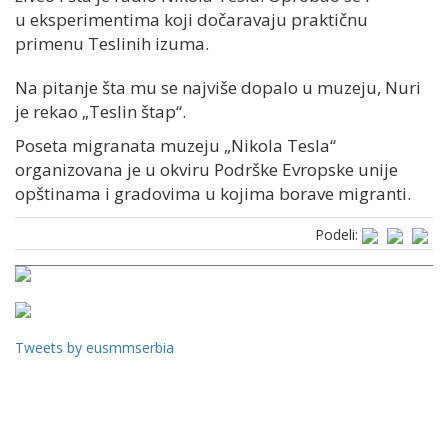
u eksperimentima koji dočaravaju praktičnu
primenu Teslinih izuma.
Na pitanje šta mu se najviše dopalo u muzeju, Nuri
je rekao „Teslin štap“.
Poseta migranata muzeju „Nikola Tesla“
organizovana je u okviru Podrške Evropske unije
opštinama i gradovima u kojima borave migranti.
Podeli:
Tweets by eusmmserbia