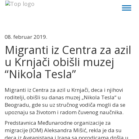
Toggl
naviga
08. februar 2019.
Migranti iz Centra za azil
u Krnjači obišli muzej
“Nikola Tesla”
Migranti iz Centra za azil u Krnjači, deca i njihovi
roditelji, obišli su danas muzej „Nikola Tesla“ u
Beogradu, gde su uz stručnog vodiča mogli da se
upoznaju sa životom i radom čuvenog naučnika.
Predstavnica Međunarodne organizacije za
migracije (IOM) Aleksandra Mišić, rekla je da su
deca iz Avganistana i Irana sa porodicama došla u