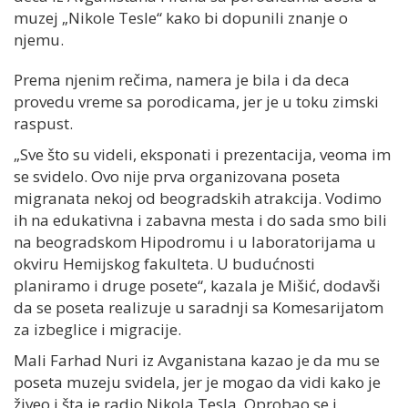
muzej „Nikole Tesle“ kako bi dopunili znanje o
njemu.
Prema njenim rečima, namera je bila i da deca
provedu vreme sa porodicama, jer je u toku zimski
raspust.
„Sve što su videli, eksponati i prezentacija, veoma im
se svidelo. Ovo nije prva organizovana poseta
migranata nekoj od beogradskih atrakcija. Vodimo
ih na edukativna i zabavna mesta i do sada smo bili
na beogradskom Hipodromu i u laboratorijama u
okviru Hemijskog fakulteta. U budućnosti
planiramo i druge posete“, kazala je Mišić, dodavši
da se poseta realizuje u saradnji sa Komesarijatom
za izbeglice i migracije.
Mali Farhad Nuri iz Avganistana kazao je da mu se
poseta muzeju svidela, jer je mogao da vidi kako je
živeo i šta je radio Nikola Tesla. Oprobao se i