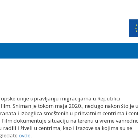
vropske unije upravljanju migracijama u Republici
film. Sniman je tokom maja 2020., nedugo nakon što je 
igranata i izbeglica smeštenih u prihvatnim centrima i ce
e. Film dokumentuje situaciju na terenu u vreme vanredn
u radili i živeli u centrima, kao i izazove sa kojima su se
ogledate
ovde
.