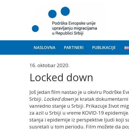
NASLOVNA
PARTNERI
PUBLIKACIJE
16. oktobar 2020.
Locked down
Još jedan film nastao je u okviru Podrške E
Srbiji.
Locked down
je kratak dokumentarni 
vanredno stanje u Srbiji. Prikazuje život m
za azil u Srbiji u vreme KOVID-19 epidemij
stanja i epidemije iz perspektive ljudi koji s
susretali u tom periodu. Film možete da p