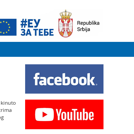
ukinuto
ntrima
og