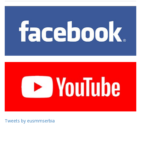
Tweets by eusmmserbia