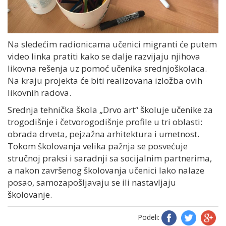
Na sledećim radionicama učenici migranti će putem
video linka pratiti kako se dalje razvijaju njihova
likovna rešenja uz pomoć učenika srednjoškolaca.
Na kraju projekta će biti realizovana izložba ovih
likovnih radova.
S
rednja
t
ehnička škola „Drvo art“
školuje učenike za
trogodišnje i četvorogodišnje profile u tri oblasti:
obrada drveta, pejzažna arhitektura i umetnost.
Tokom školovanja velika pažnja se posvećuje
stručnoj praksi i saradnji sa socijalnim partnerima,
a nakon završenog školovanja učenici lako nalaze
posao, samozapošljavaju se ili nastavljaju
školovanje.
Podeli: