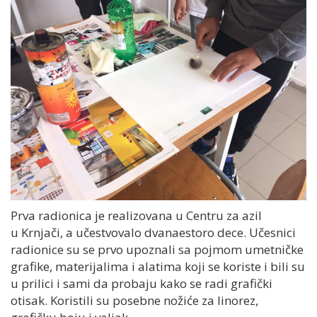
P
rva radionica je realizovana u
Centru za azil
u
Krnjač
i, a u
čestvovalo dvanaestoro dece
.
Učesnici
radionice su se prvo upoznali sa pojmom umetničke
grafike, materijalima i alatima koji se koriste i bili su
u prilici i sami da probaju kako se radi grafički
otisak. Koristili su posebne nožiće za linorez,