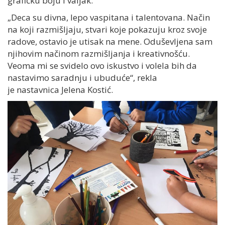
grafičku boju i valjak.
„Deca su divna, lepo vaspitana i talentovana. Način
na koji razmišljaju, stvari koje pokazuju kroz svoje
radove, ostavio je utisak na mene. Oduševljena sam
njihovim načinom razmišljanja i kreativnošću.
Veoma mi se svidelo ovo iskustvo i volela bih da
nastavimo saradnju i ubuduće“
, rekla
je
nastavnica
Jelena Kostić
.