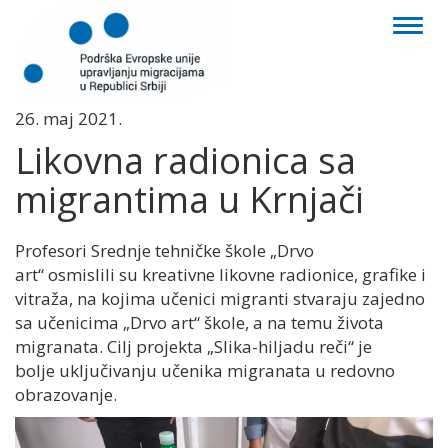
Toggl
naviga
26. maj 2021.
Likovna radionica sa
migrantima u Krnjači
Profesori
Srednj
e
t
ehničk
e
škol
e
„Drvo
art“
osmi
slili
su kreativne likovne radionice, grafike i
vitraža, na kojima učenici migranti stvaraju zajedno
sa učenicima „Drvo art“ škole, a na temu života
migranata.
Cilj projekta
„Slika-hiljadu reči“
je
bolje
uključivanju učenika migranata u redovno
obrazovanje
.