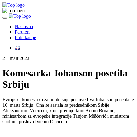
Toggle
navigation
Naslovna
Partneri
Publikacije
21. mart 2023.
Komesarka Johanson posetila
Srbiju
Evropska komesarka za unutrašnje poslove Ilva Johanson posetila je
16. marta Srbiju. Ona se sastala sa predsednikom Srbije
Aleksandrom Vučićem, kao i premijerkom Anom Brnabić,
ministarkom za evropske integracije Tanjom Miščević i ministrom
spoljnih poslova Ivicom Dačićem.