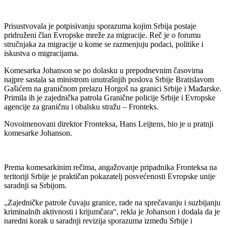
Prisustvovala je potpisivanju sporazuma kojim Srbija postaje
pridruženi član Evropske mreže za migracije. Reč je o forumu
stručnjaka za migracije u kome se razmenjuju podaci, politike i
iskustva o migracijama.
Komesarka Johanson se po dolasku u prepodnevnim časovima
najpre sastala sa ministrom unutrašnjih poslova Srbije Bratislavom
Gašićem na graničnom prelazu Horgoš na granici Srbije i Mađarske.
Primila ih je zajednička patrola Granične policije Srbije i Evropske
agencije za graničnu i obalsku stražu – Fronteks.
Novoimenovani direktor Fronteksa, Hans Leijtens, bio je u pratnji
komesarke Johanson.
Prema komesarkinim rečima, angažovanje pripadnika Fronteksa na
teritoriji Srbije je praktičan pokazatelj posvećenosti Evropske unije
saradnji sa Srbijom.
„Zajedničke patrole čuvaju granice, rade na sprečavanju i suzbijanju
kriminalnih aktivnosti i krijumčara“, rekla je Johanson i dodala da je
naredni korak u saradnji revizija sporazuma između Srbije i