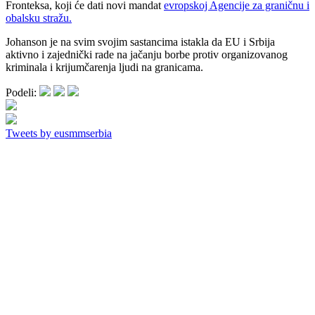
Fronteksa, koji će dati novi mandat
evropskoj Agencije za graničnu i
obalsku stražu.
Johanson je na svim svojim sastancima istakla da EU i Srbija
aktivno i zajednički rade na jačanju borbe protiv organizovanog
kriminala i krijumčarenja ljudi na granicama.
Podeli:
Tweets by eusmmserbia