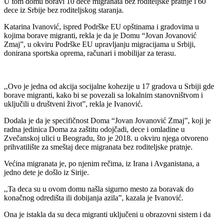
U tom domu boravi 10 dece migranata bez roditeljske pratnje i 60
dece iz Srbije bez roditeljskog staranja.
Katarina Ivanović, ispred Podrške EU opštinama i gradovima u
kojima borave migranti, rekla je da je Domu “Jovan Jovanović
Zmaj”, u okviru Podrške EU upravljanju migracijama u Srbiji,
donirana sportska oprema, računari i mobilijar za terasu.
,,Ovo je jedna od akcija socijalne kohezije u 17 gradova u Srbiji gde
borave migranti, kako bi se povezali sa lokalnim stanovništvom i
uključili u društveni život”, rekla je Ivanović.
Dodala je da je specifičnost Doma “Jovan Jovanović Zmaj”, koji je
radna jedinica Doma za zaštitu odojčadi, dece i omladine u
Zvečanskoj ulici u Beogradu, što je 2018. u okviru njega otvoreno
prihvatilište za smeštaj dece migranata bez roditeljske pratnje.
Većina migranata je, po njenim rečima, iz Irana i Avganistana, a
jedno dete je došlo iz Sirije.
,,Ta deca su u ovom domu našla sigurno mesto za boravak do
konačnog odredišta ili dobijanja azila”, kazala je Ivanović.
Ona je istakla da su deca migranti uključeni u obrazovni sistem i da