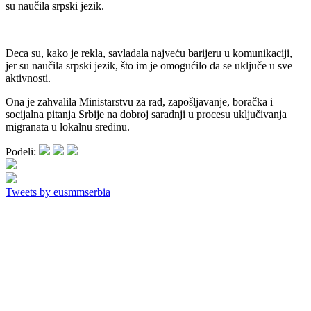
su naučila srpski jezik.
Deca su, kako je rekla, savladala najveću barijeru u komunikaciji,
jer su naučila srpski jezik, što im je omogućilo da se uključe u sve
aktivnosti.
Ona je zahvalila Ministarstvu za rad, zapošljavanje, boračka i
socijalna pitanja Srbije na dobroj saradnji u procesu uključivanja
migranata u lokalnu sredinu.
Podeli:
Tweets by eusmmserbia