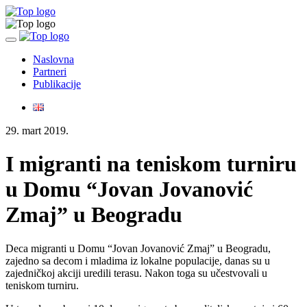
Toggle
navigation
Naslovna
Partneri
Publikacije
29. mart 2019.
I migranti na teniskom turniru
u Domu “Jovan Jovanović
Zmaj” u Beogradu
Deca migranti u Domu “Jovan Jovanović Zmaj” u Beogradu,
zajedno sa decom i mladima iz lokalne populacije, danas su u
zajedničkoj akciji uredili terasu. Nakon toga su učestvovali u
teniskom turniru.