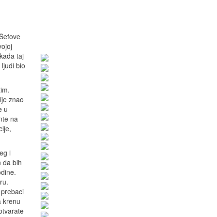
 Šefove
ojoj
 kada taj
ljudi bio
im.
ije znao
e u
nte na
ije,
eg i
n da bih
odine.
ru.
 prebaci
a krenu
otvarate