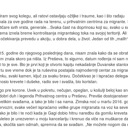
am svog kolegu, ali ratovi ostavljaju ožiljke i traume, kao i što rađaju
znala za ove godine rada na terenu, u prihvatnim centrima za migrante.
itičare svih vrsta, generale…Svaka čast na doprinosu koji su, svako u sv
ema iznela breme kontrolisanja migrantskog toka na svojoj teritoriji. Ali
 očekivanja prevedu u akciju, u dobra dela, u život. Jedan od tih „malih“ 
15. godine do njegovog poslednjeg dana, nisam znala kako da se obrat
am znala skoro pa ništa. Iz Preševa, to sigurno, datum rođenja ni sam n
io i to je sve. Bio je prvi koji je otvorio kapiju nekadašnje Duvanske stanic
 tu sve vreme dok je ta ruševina postajala najmoderniji centar za migra
senku, svaki kamen, ključ za svaku bravu. Dočekivao je i ispraćao delegac
io krevete i dušeke, radio sve i svašta, bio koristan.
go pre korone. Uvek u pokretu, nečujan, opeglan, u košulji beloj kao sn
 dobri duh i legenda Prihvatnog centra u Preševu. Previše dostojanstve
u velikim svađama, a tako je bilo i sa nama. Zimska noć u martu 2016. g
ervozni, svake večeri ispraćamo velike grupe migranata na voz ka seve
Tako je bilo i te noći kada je Gagi dobio hitnu naredbu da gomilu kreveta
uleteo je unezveren u moju kancelariju i krenuo da viče na muškarce d
ima, skočila sam odmah, spremna da se svađam. „Ne možete nogom da 