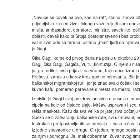
„Navuče se čovek na ovo, kao na rat“, stalno iznova citir
prijateljstva za ceo život. Mnogo važnih ljudi sam upo
misija, ambasadore, donatore, ministre, savetnike, pol
oblasti, davali kako bi Srbija dostojanstveno i bez probl
važni svet ode sa terena, ostanu „mali“ ljudi da njihova
je Gagi.
Čika Gagi, kome od prvog dana na poslu u oktobru 20
Gagi, čika Gagi, Gagiša, Vi, ti…konfuzija. O njemu nis
jer ga roditelji nisu prijavili na vreme, troje dece izrod
Preševu, zaraslu u korov kroz godine mirovanja. Bio je
balkanskoj migrantskoj ruti, jer je znao svaki ćošak i 
kuvao kafu, pomerao paravane s mesta na mesto, raznos
Izmislio je Gagi i svoj pozdrav, pesnica o pesnicu, mno
cipelama koje od čistoće sjaje. Mršav, uspravan i sed,
rekla maskota. Kažu da sva velika prijateljstva počinj
Šuška se o zatvaranju balkanske rute, svi uzmuvani, n
Instrukcije pretpostavljenih se menjaju iz časa u čas. 
iz jedne spavaonice u drugu. On jedan, mnogo posla, 
za njim i pomognu. Ja, mali doberman, čuvar svog t