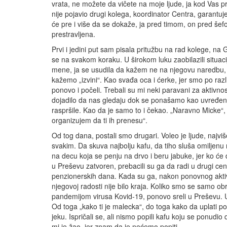
vrata, ne možete da vičete na moje ljude, ja kod Vas 
nije pojavio drugi kolega, koordinator Centra, garantu
će pre i više da se dokaže, ja pred timom, on pred šef
prestravljena.
Prvi i jedini put sam pisala pritužbu na rad kolege, na
se na svakom koraku. U širokom luku zaobilazili situa
mene, ja se usudila da kažem ne na njegovu naredbu, 
kažemo „izvini“. Kao svađa oca i ćerke, jer smo po ra
ponovo i počeli. Trebali su mi neki paravani za aktivnost
dojadilo da nas gledaju dok se ponašamo kao uvređena 
raspršile. Kao da je samo to i čekao. „Naravno Micke“, 
organizujem da ti ih prenesu“.
Od tog dana, postali smo drugari. Voleo je ljude, najvi
svakim. Da skuva najbolju kafu, da tiho sluša omiljenu 
na decu koja se penju na drvo i beru jabuke, jer ko će 
u Preševu zatvoren, prebacili su ga da radi u drugi cent
penzionerskih dana. Kada su ga, nakon ponovnog aktivir
njegovoj radosti nije bilo kraja. Koliko smo se samo 
pandemijom virusa Kovid-19, ponovo sreli u Preševu. U
Od toga „kako ti je malecka“, do toga kako da uplati p
jeku. Ispričali se, ali nismo popili kafu koju se ponud
mi je žao, jer znam da je nećemo popiti.