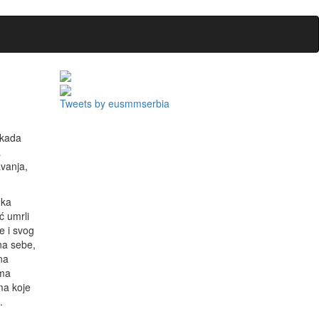
Tweets by eusmmserbia
 kada
a
avanja,
 ka
ć umrli
e i svog
 na sebe,
na
ima
ma koje
.