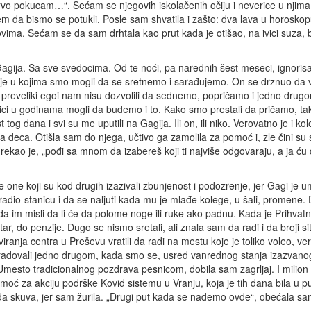
prvo pokucam…“. Sećam se njegovih iskolačenih očiju i neverice u njima
jem da bismo se potukli. Posle sam shvatila i zašto: dva lava u horoskop
ovima. Sećam se da sam drhtala kao prut kada je otišao, na ivici suza, 
 Gagija. Sa sve svedocima. Od te noći, pa narednih šest meseci, ignoris
cije u kojima smo mogli da se sretnemo i sarađujemo. On se drznuo da 
preveliki egoi nam nisu dozvolili da sednemo, popričamo i jedno drug
zlici u godinama mogli da budemo i to. Kako smo prestali da pričamo, t
 tog dana i svi su me uputili na Gagija. Ili on, ili niko. Verovatno je i k
deca. Otišla sam do njega, učtivo ga zamolila za pomoć i, zle čini su 
rekao je, „pođi sa mnom da izabereš koji ti najviše odgovaraju, a ja ću
še one koji su kod drugih izazivali zbunjenost i podozrenje, jer Gagi je 
radio-stanicu i da se naljuti kada mu je mlađe kolege, u šali, promene. 
da im misli da li će da polome noge ili ruke ako padnu. Kada je Prihvatn
ar, do penzije. Dugo se nismo sretali, ali znala sam da radi i da broji s
anja centra u Preševu vratili da radi na mestu koje je toliko voleo, v
obradovali jedno drugom, kada smo se, usred vanrednog stanja izazvano
mesto tradicionalnog pozdrava pesnicom, dobila sam zagrljaj. I milion 
omoć za akciju podrške Kovid sistemu u Vranju, koja je tih dana bila u 
io da skuva, jer sam žurila. „Drugi put kada se nađemo ovde“, obećala s