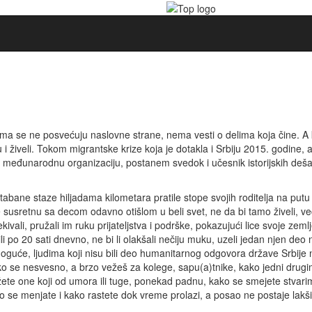
ma se ne posvećuju naslovne strane, nema vesti o delima koja čine. A
 i živeli. Tokom migrantske krize koja je dotakla i Srbiju 2015. godine, 
iku međunarodnu organizaciju, postanem svedok i učesnik istorijskih deš
abane staze hiljadama kilometara pratile stope svojih roditelja na putu
 se susretnu sa decom odavno otišlom u beli svet, ne da bi tamo živeli, ve
ivali, pružali im ruku prijateljstva i podrške, pokazujući lice svoje zemlj
i po 20 sati dnevno, ne bi li olakšali nečiju muku, uzeli jedan njen deo
moguće, ljudima koji nisu bili deo humanitarnog odgovora države Srbije 
Kako se nesvesno, a brzo vežeš za kolege, sapu(a)tnike, kako jedni drug
ižete one koji od umora ili tuge, ponekad padnu, kako se smejete stvari
ko se menjate i kako rastete dok vreme prolazi, a posao ne postaje lakši