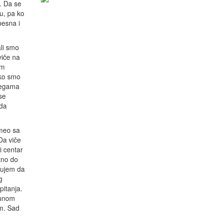
. Da se
u, pa ko
besna i
ali smo
viče na
om
ako smo
olegama
se
 da
umeo sa
Da viče
i centar
itno do
erujem da
g
pitanja.
punom
am. Sad