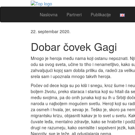
Naslovna
Partneri
Publikacije
22. septembar 2020.
Dobar čovek Gagi
Mnogo je heroja među nama koji ostanu nepoznati. Nji
odu sa ovog sveta, učine to tiho i nenametljivo, kako su
zahvaljujući kojoj sam dobila priliku da, radeći za vel
srela sam i upoznala mnogo takvih heroja.
Počev od dece koja su po kiši i snegu, kroz šume i neut
boljem životu, preko staraca i starica koji su hitali da
među svojima, pa do onih junaka koji su ih u Srbiji doček
naroda u najboljem mogućem svetlu. Heroji koji su radil
za osmeh i hvala, jer, sevap je. Teško je, skoro pa ne
migrantsku krizu, objasniti kakav je to svet u svetu. 
čuvate leđa, mentalno zdravlje, kako se hrabrite i pod
drugi ne razumeju, kako osmislite i sopstveni jezik, ka
Naprotiv, sve je teže, ali odustajanja nema.