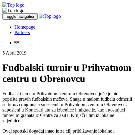
Toggle navigation
Homepage
Partners
5 April 2019
Fudbalski turnir u Prihvatnom
centru u Obrenovcu
Fudbalski teren u Prihvatnom centru u Obrenovcu juče je bio
poprište pravih fudbalskih mečeva. Snage u malom fudbalu odmerili
su timovi migranata smeštenih u Prihvatnom centru u Obrenovcu,
zaposleni u Komesarijatu za izbeglice i migracije, kao i gostujući
timovi migranata iz Centra za azil u Krnjači i tim iz lokalne
zajednice.
Ovaj sportski događaj imao je za cilj približavanje lokalne i