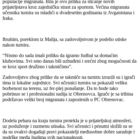
populacije migranata. Bila je ovo prilika za sticanje novih
prijateljstava kroz zajedničku strast za sportom. Većina migranata
učesnika turnira su mladići u dvadesetim godinama iz Avganistana i
Iraka.
Ibrahim, poreklom iz Malija, sa zadovoljstvom je podelio utiske
nakon turnira.
“Nismo do sada imali priliku da igramo fudbal sa domaćim
klubovima. Svi smo danas bili uzbuđeni i srećni zbog mogućnosti da
se kroz sport družimo i takmičimo”.
Zadovoljstvo zbog prilike da se takmiče na turniru izrazili su i igrači
tima iz lokalne zajednice. Svi učesnici turnira su pokazali veliku
borbenost na terenu, uz fer-plej ponašanje. Da to bude tako
pobrinuo se i profesionalni sudija iz Obrenovca. Igrače je sa tribina
podržavao veliki broj migranata i zaposlenih u PC Obrenovac.
Dodela pehara na kraju turnira protekla je u prijateljskoj atmosferi,
uz posluženje i razmenu utisaka. Svi učesnici i prisutni složili su se
da su ovakvi događaji pravi pokazatelji međusobne dobre saradnje i
podrške među ljudima svih nacionalnosti.