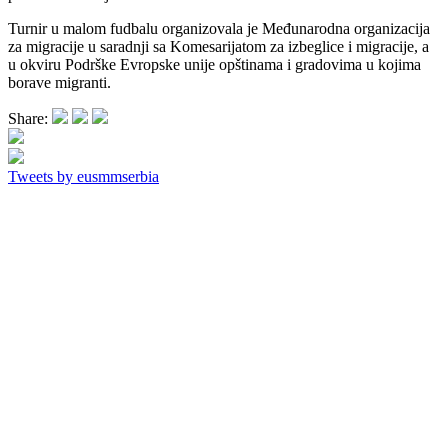
Turnir u malom fudbalu organizovala je Međunarodna organizacija
za migracije u saradnji sa Komesarijatom za izbeglice i migracije, a
u okviru Podrške Evropske unije opštinama i gradovima u kojima
borave migranti.
Share:
Tweets by eusmmserbia